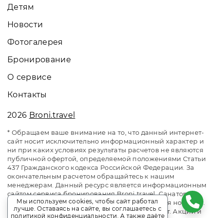
Детям
Новости
Фотогалерея
Бронирование
О сервисе
Контакты
2026
Broni.travel
* Обращаем ваше внимание на то, что данный интернет-
сайт носит исключительно информационный характер и
ни при каких условиях результаты расчетов не являются
публичной офертой, определяемой положениями Статьи
437 Гражданского кодекса Российской Федерации. За
окончательным расчетом обращайтесь к нашим
менеджерам. Данный ресурс является информационным
сайтом сервиса бронирования Broni.travel. Санаторий
Мы используем cookies, чтобы сайт работал
«Звенигородский». Сайт онлайн бронирования номеров.
лучше. Оставаясь на сайте, вы соглашаетесь с
Актуальные цены, прайс-листы и наличие мест. Акции и
политикой конфиденциальности
. А также даёте