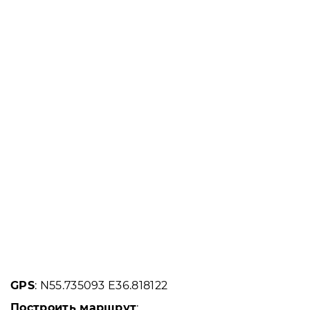
GPS
: N55.735093 E36.818122
Построить маршрут
: